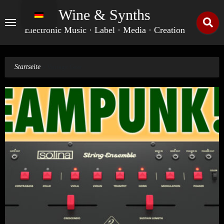
Zum
Wine & Synths
Inhalt
springen
Electronic Music · Label · Media · Creation
Startseite
»
Vintage Gear