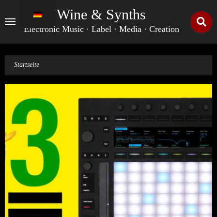
Zum
Wine & Synths
Inhalt
springen
Electronic Music · Label · Media · Creation
Startseite
»
Ableton Live 11