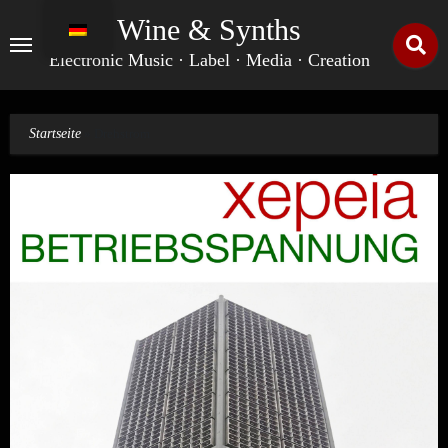
Zum
Wine & Synths
Inhalt
springen
Electronic Music · Label · Media · Creation
Startseite
»
Drehstrom