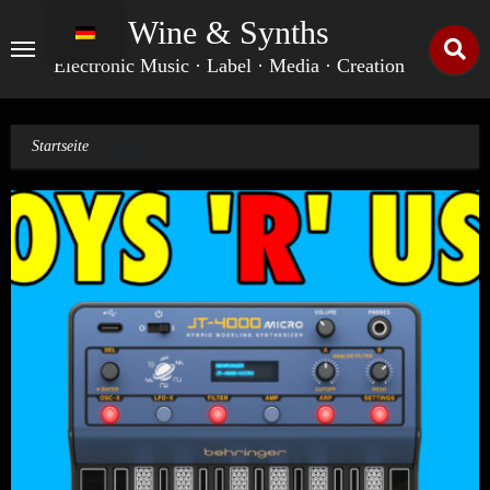
Zum
Wine & Synths
Inhalt
springen
Electronic Music · Label · Media · Creation
Startseite
»
JT-4000