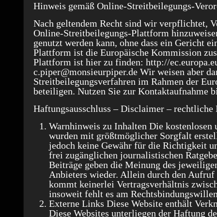
Hinweis gemäß
Online-Streitbeilegungs-Vero
Nach geltendem Recht sind wir verpflichtet, V
Online-Streitbeilegungs-Plattform hinzuweisen
genutzt werden kann, ohne dass ein Gericht ei
Plattform ist die Europäische Kommission zus
Plattform ist hier zu finden: http://ec.europa.
c.piper@monsieurpiper.de Wir weisen aber dara
Streitbeilegungsverfahren im Rahmen der Euro
beteiligen. Nutzen Sie zur Kontaktaufnahme b
Haftungsausschluss – Disclaimer – rechtliche
Warnhinweis zu Inhalten
Die kostenlosen 
wurden mit größtmöglicher Sorgfalt erstel
jedoch keine Gewähr für die Richtigkeit un
frei zugänglichen journalistischen Ratge
Beiträge geben die Meinung des jeweilige
Anbieters wieder. Allein durch den Aufruf 
kommt keinerlei Vertragsverhältnis zwisc
insoweit fehlt es am Rechtsbindungswillen
Externe Links
Diese Website enthält Verkn
Diese Websites unterliegen der Haftung der