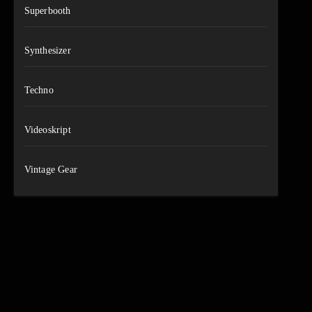
Superbooth
Synthesizer
Techno
Videoskript
Vintage Gear