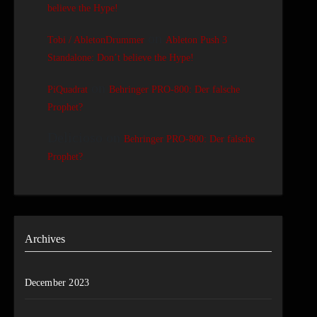
believe the Hype!
on
Tobi / AbletonDrummer
Ableton Push 3
Standalone: Don’t believe the Hype!
on
PiQuadrat
Behringer PRO-800: Der falsche
Prophet?
Delicioso
on
Behringer PRO-800: Der falsche
Prophet?
Archives
December 2023