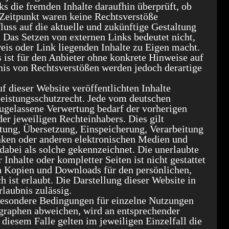
s die fremden Inhalte daraufhin überprüft, ob
Zeitpunkt waren keine Rechtsverstöße
fluss auf die aktuelle und zukünftige Gestaltung
. Das Setzen von externen Links bedeutet nicht,
weis oder Link liegenden Inhalte zu Eigen macht.
s ist für den Anbieter ohne konkrete Hinweise auf
nis von Rechtsverstößen werden jedoch derartige
uf dieser Website veröffentlichten Inhalte
eistungsschutzrecht. Jede vom deutschen
zugelassene Verwertung bedarf der vorherigen
er jeweiligen Rechteinhabers. Dies gilt
itung, Übersetzung, Einspeicherung, Verarbeitung
nken oder anderen elektronischen Medien und
 dabei als solche gekennzeichnet. Die unerlaubte
Inhalte oder kompletter Seiten ist nicht gestattet
on Kopien und Downloads für den persönlichen,
 ist erlaubt. Die Darstellung dieser Website in
rlaubnis zulässig.
esondere Bedingungen für einzelne Nutzungen
graphen abweichen, wird an entsprechender
 diesem Falle gelten im jeweiligen Einzelfall die